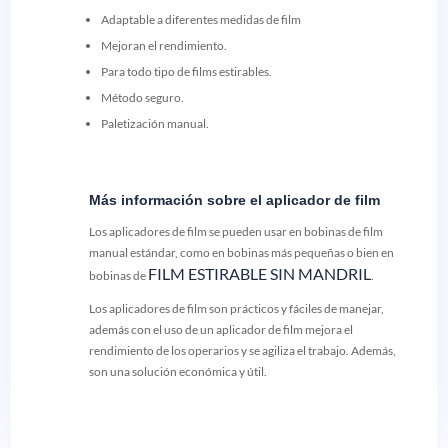
Adaptable a diferentes medidas de film
Mejoran el rendimiento.
Para todo tipo de films estirables.
Método seguro.
Paletización manual.
Más información sobre el aplicador de film
Los aplicadores de film se pueden usar en bobinas de film
manual estándar, como en bobinas más pequeñas o bien en
FILM ESTIRABLE SIN MANDRIL
bobinas de
.
Los aplicadores de film son prácticos y fáciles de manejar,
además con el uso de un aplicador de film mejora el
rendimiento de los operarios y se agiliza el trabajo. Además,
son una solución económica y útil.