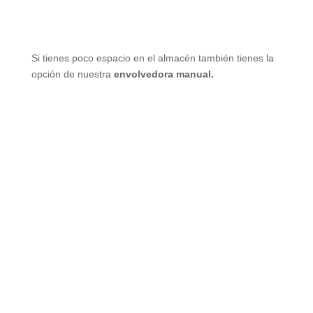
Si tienes poco espacio en el almacén también tienes la
opción de nuestra
envolvedora manual.
Envolvedora de palets manual
Solución flexible ideal para puntos
estratégicos del almacén.