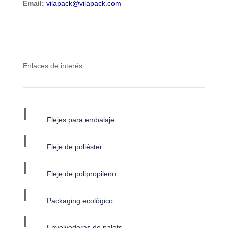
Email:
vilapack@vilapack.com
Enlaces de interés
I
Flejes para embalaje
I
Fleje de poliéster
I
Fleje de polipropileno
I
Packaging ecológico
I
Envolvedoras de palets