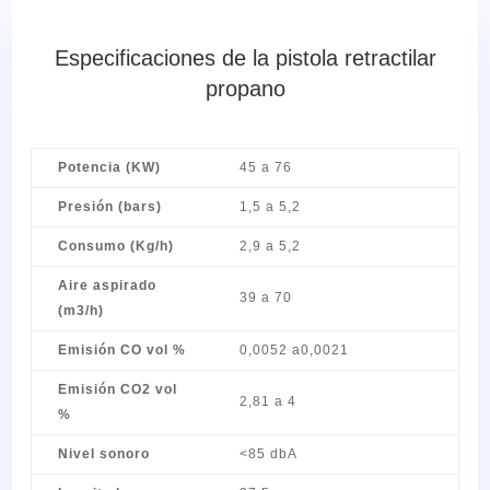
Especificaciones de la pistola retractilar
propano
Potencia (KW)
45 a 76
Presión (bars)
1,5 a 5,2
Consumo (Kg/h)
2,9 a 5,2
Aire aspirado
39 a 70
(m3/h)
Emisión CO vol %
0,0052 a0,0021
Emisión CO2 vol
2,81 a 4
%
Nivel sonoro
<85 dbA