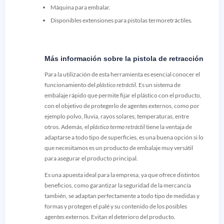
Máquina para embalar.
Disponibles extensiones para pistolas termoretráctiles.
Más información sobre la pistola de retracción
Para la utilización de esta herramienta es esencial conocer el
funcionamiento del
plástico retráctil
. Es un sistema de
embalaje rápido que permite fijar el plástico con el producto,
con el objetivo de protegerlo de agentes externos, como por
ejemplo polvo, lluvia, rayos solares, temperaturas, entre
otros. Además, el
plástico termo retráctil
tiene la ventaja de
adaptarse a todo tipo de superficies, es una buena opción si lo
que necesitamos es un producto de embalaje muy versátil
para asegurar el producto principal.
Es una apuesta ideal para la empresa, ya que ofrece distintos
beneficios, como garantizar la seguridad de la mercancía
también, se adaptan perfectamente a todo tipo de medidas y
formas y protegen el palé y su contenido de los posibles
agentes externos. Evitan el deterioro del producto.