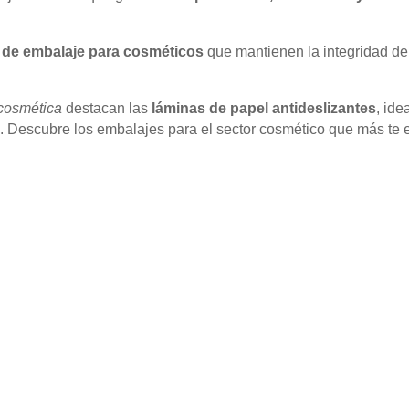
 de embalaje para cosméticos
que mantienen la integridad de
cosmética
destacan las
láminas de papel antideslizantes
, ide
e. Descubre los embalajes para el sector cosmético que más te 
stiro
 del film con el sistema de preestiro.