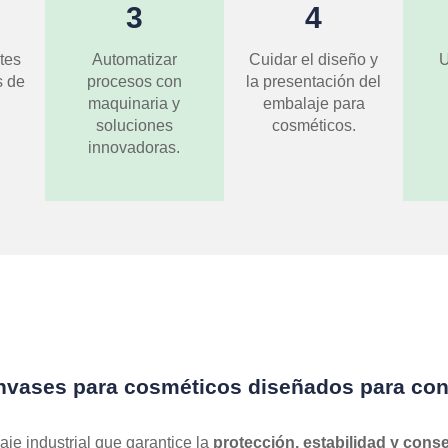
3
4
tes
Automatizar
Cuidar el diseño y
U
s de
procesos con
la presentación del
maquinaria y
embalaje para
soluciones
cosméticos.
innovadoras.
nvases para cosméticos diseñados para cons
je industrial que garantice la
protección,
estabilidad y cons