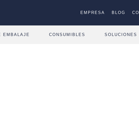
EMPRESA
BLOG
CO
E EMBALAJE
CONSUMIBLES
SOLUCIONES
cos que une
rocesos e
en los
productos