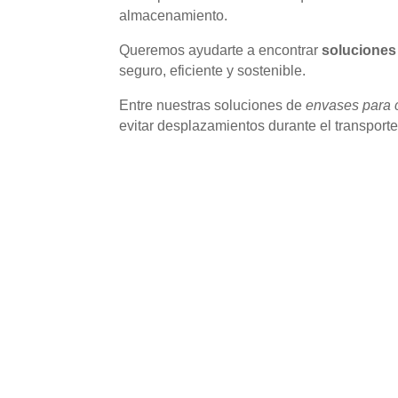
almacenamiento.
Queremos ayudarte a encontrar
soluciones
seguro, eficiente y sostenible.
Entre nuestras soluciones de
envases para 
evitar desplazamientos durante el transport
Envolvedora de palets con pree
Obtén hasta un 300 % más de rendimiento