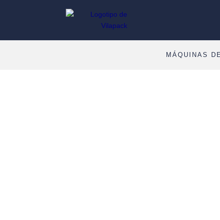
MÁQUINAS D
Embalaje de productos cosméti
diseño, calidad y sostenibilidad
Reduce costes, automatiza p
integra materiales ecológicos 
sistemas de embalajes para 