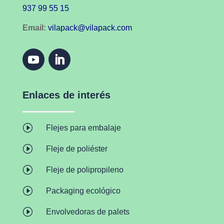
937 99 55 15
Email:
vilapack@vilapack.com
Enlaces de interés
I
Flejes para embalaje
I
Fleje de poliéster
I
Fleje de polipropileno
I
Packaging ecológico
I
Envolvedoras de palets