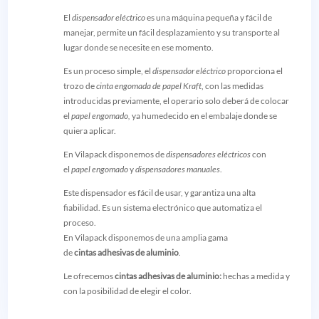
El
dispensador eléctrico
es una máquina pequeña y fácil de
manejar, permite un fácil desplazamiento y su transporte al
lugar donde se necesite en ese momento.
Es un proceso simple, el
dispensador eléctrico
proporciona el
trozo de
cinta engomada de papel Kraft
, con las medidas
introducidas previamente, el operario solo deberá de colocar
el
papel engomado,
ya humedecido en el embalaje donde se
quiera aplicar.
En Vilapack disponemos de
dispensadores eléctricos
con
el
papel engomado
y
dispensadores manuales
.
Este dispensador es fácil de usar, y garantiza una alta
fiabilidad. Es un sistema electrónico que automatiza el
proceso.
En Vilapack disponemos de una amplia gama
de
cintas
adhesivas de aluminio
.
Le ofrecemos
cintas adhesivas de aluminio:
hechas a medida y
con la posibilidad de elegir el color.