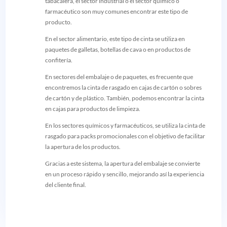
tabacalera, el sector industrial o el sector químico o
farmacéutico son muy comunes encontrar este tipo de
producto.
En el sector alimentario, este tipo de cinta se utiliza en
paquetes de galletas, botellas de cava o en productos de
confitería.
En sectores del embalaje o de paquetes, es frecuente que
encontremos la cinta de rasgado en cajas de cartón o sobres
de cartón y de plástico. También, podemos encontrar la cinta
en cajas para productos de limpieza.
En los sectores químicos y farmacéuticos, se utiliza la cinta de
rasgado para packs promocionales con el objetivo de facilitar
la apertura de los productos.
Gracias a este sistema, la apertura del embalaje se convierte
en un proceso rápido y sencillo, mejorando así la experiencia
del cliente final.