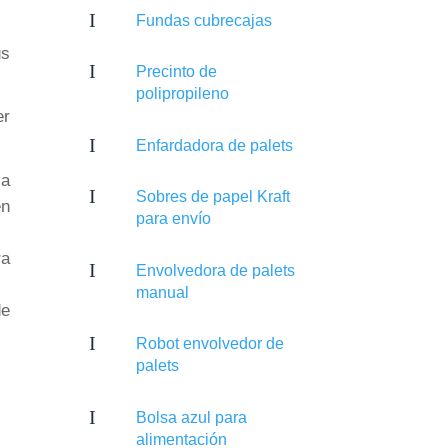
I
Fundas cubrecajas
us
I
Precinto de
polipropileno
er
I
Enfardadora de palets
la
I
Sobres de papel Kraft
én
para envío
ra
I
Envolvedora de palets
manual
de
I
Robot envolvedor de
palets
I
Bolsa azul para
alimentación