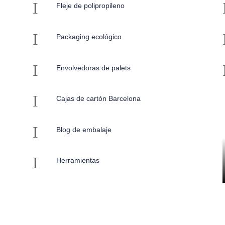
I
Fleje de polipropileno
I
Packaging ecológico
I
Envolvedoras de palets
I
Cajas de cartón Barcelona
I
Blog de embalaje
I
Herramientas