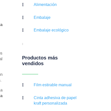
I
Alimentación
I
Embalaje
ra
I
Embalaje ecológico
os
Productos más
al
vendidos
un
.
I
Film estirable manual
 a
ra
I
Cinta adhesiva de papel
kraft personalizada