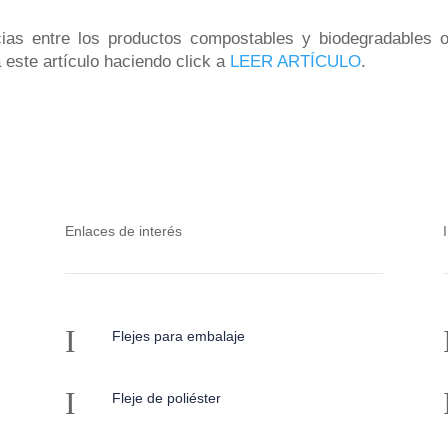
cias entre los productos compostables y biodegradables 
este artículo haciendo click a
LEER ARTÍCULO
.
Enlaces de interés
I
Flejes para embalaje
I
Fleje de poliéster