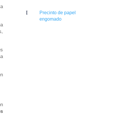
ra
I
Precinto de papel
engomado
ea
s,
es
na
én
on
os