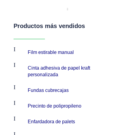
Productos más vendidos
I
Film estirable manual
I
Cinta adhesiva de papel kraft
personalizada
I
Fundas cubrecajas
I
Precinto de polipropileno
I
Enfardadora de palets
I