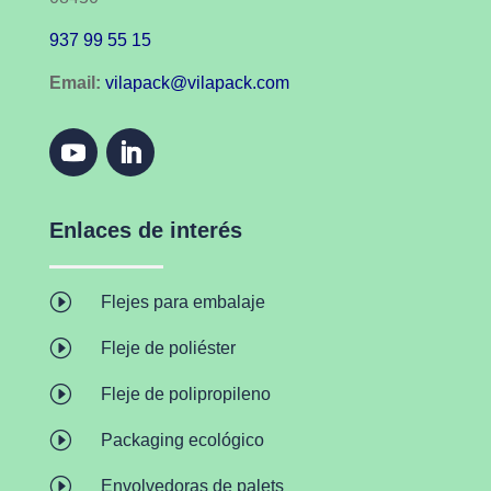
937 99 55 15
Email:
vilapack@vilapack.com
Enlaces de interés
I
Flejes para embalaje
I
Fleje de poliéster
I
Fleje de polipropileno
I
Packaging ecológico
I
Envolvedoras de palets