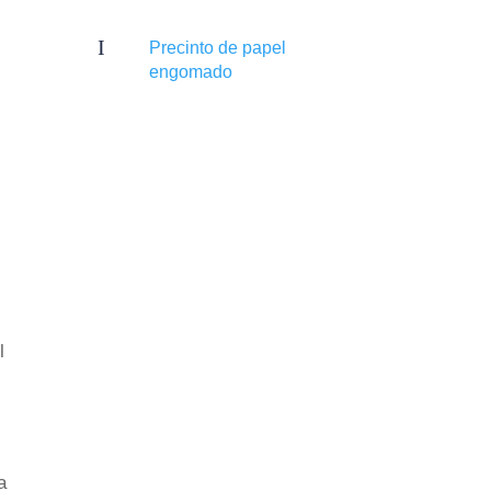
I
Precinto de papel
engomado
l
a