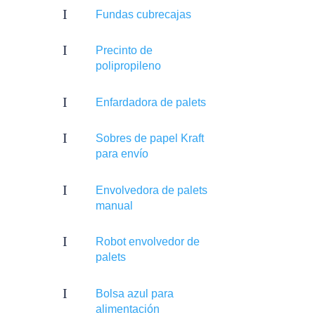
I
Fundas cubrecajas
I
Precinto de
polipropileno
I
Enfardadora de palets
I
Sobres de papel Kraft
para envío
I
Envolvedora de palets
manual
I
Robot envolvedor de
palets
I
Bolsa azul para
alimentación