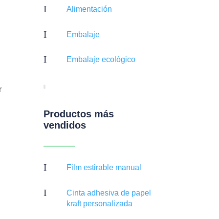
I
Alimentación
I
Embalaje
o
I
Embalaje ecológico
r
Productos más
vendidos
I
Film estirable manual
I
Cinta adhesiva de papel
kraft personalizada